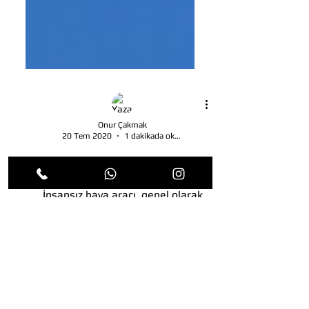
Onur Çakmak
20 Tem 2020
1 dakikada okunur
Drone nedir?
İnsansız hava aracı, genel olarak
bilinen adıyla drone uzaktan
kumanda edilen bir tür uçaktır.