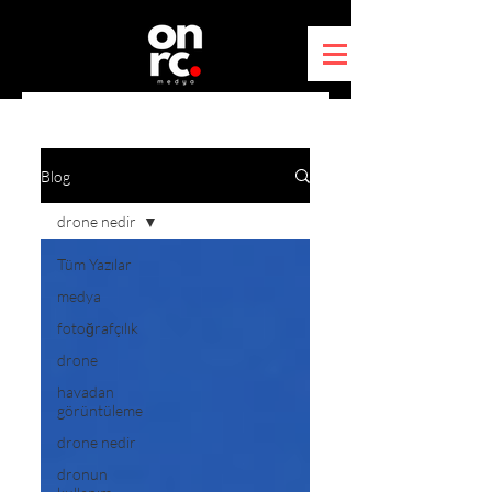
Blog
drone nedir
Tüm Yazılar
medya
fotoğrafçılık
drone
havadan
görüntüleme
drone nedir
dronun