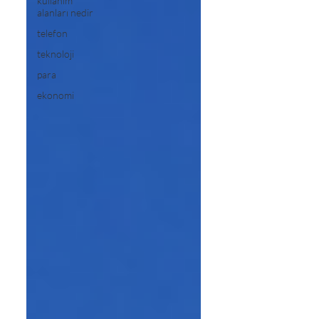
kullanım
alanları nedir
telefon
teknoloji
para
ekonomi