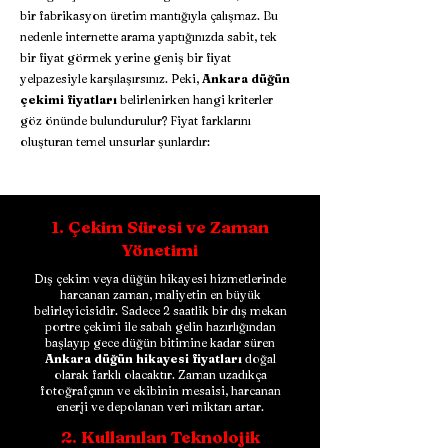
bir fabrikasyon üretim mantığıyla çalışmaz. Bu
nedenle internette arama yaptığınızda sabit, tek
bir fiyat görmek yerine geniş bir fiyat
yelpazesiyle karşılaşırsınız. Peki,
Ankara düğün
çekimi fiyatları
belirlenirken hangi kriterler
göz önünde bulundurulur? Fiyat farklarını
oluşturan temel unsurlar şunlardır:
​1. Çekim Süresi ve Zaman
Yönetimi
Dış çekim veya düğün hikayesi hizmetlerinde
harcanan zaman, maliyetin en büyük
belirleyicisidir. Sadece 2 saatlik bir dış mekan
portre çekimi ile sabah gelin hazırlığından
başlayıp gece düğün bitimine kadar süren
Ankara düğün hikayesi fiyatları
doğal
olarak farklı olacaktır. Zaman uzadıkça
fotoğrafçının ve ekibinin mesaisi, harcanan
enerji ve depolanan veri miktarı artar.
2. Kullanılan Teknolojik