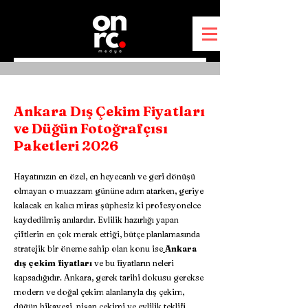
Ankara Dış Çekim Fiyatları
ve Düğün Fotoğrafçısı
Paketleri 2026
Hayatınızın en özel, en heyecanlı ve geri dönüşü
olmayan o muazzam gününe adım atarken, geriye
kalacak en kalıcı miras şüphesiz ki profesyonelce
kaydedilmiş anılardır. Evlilik hazırlığı yapan
çiftlerin en çok merak ettiği, bütçe planlamasında
stratejik bir öneme sahip olan konu ise
Ankara
dış çekim fiyatları
ve bu fiyatların neleri
kapsadığıdır. Ankara, gerek tarihi dokusu gerekse
modern ve doğal çekim alanlarıyla dış çekim,
düğün hikayesi, nişan çekimi ve evlilik teklifi