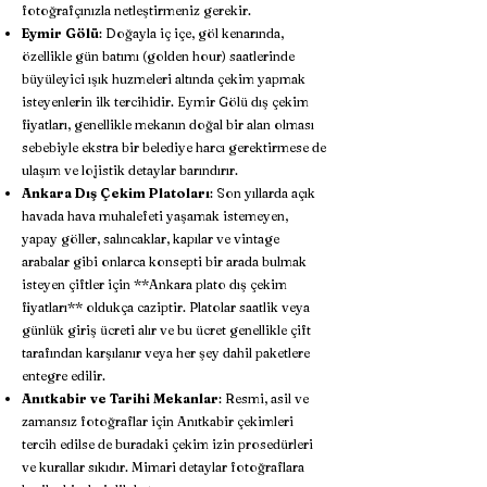
fotoğrafçınızla netleştirmeniz gerekir.
Eymir Gölü
: Doğayla iç içe, göl kenarında,
özellikle gün batımı (golden hour) saatlerinde
büyüleyici ışık huzmeleri altında çekim yapmak
isteyenlerin ilk tercihidir. Eymir Gölü dış çekim
fiyatları, genellikle mekanın doğal bir alan olması
sebebiyle ekstra bir belediye harcı gerektirmese de
ulaşım ve lojistik detaylar barındırır.
Ankara Dış Çekim Platoları
: Son yıllarda açık
havada hava muhalefeti yaşamak istemeyen,
yapay göller, salıncaklar, kapılar ve vintage
arabalar gibi onlarca konsepti bir arada bulmak
isteyen çiftler için **Ankara plato dış çekim
fiyatları** oldukça caziptir. Platolar saatlik veya
günlük giriş ücreti alır ve bu ücret genellikle çift
tarafından karşılanır veya her şey dahil paketlere
entegre edilir.
Anıtkabir ve Tarihi Mekanlar
: Resmi, asil ve
zamansız fotoğraflar için Anıtkabir çekimleri
tercih edilse de buradaki çekim izin prosedürleri
ve kurallar sıkıdır. Mimari detaylar fotoğraflara