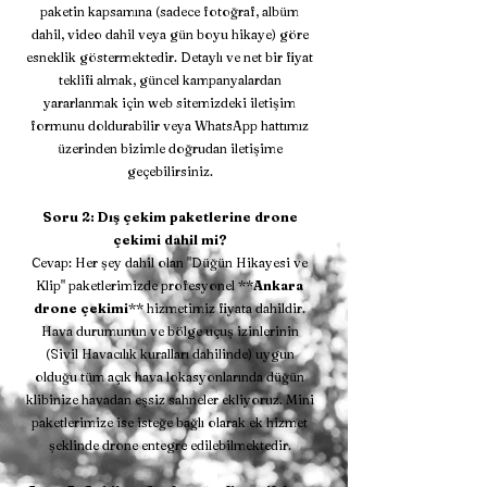
paketin kapsamına (sadece fotoğraf, albüm
dahil, video dahil veya gün boyu hikaye) göre
esneklik göstermektedir. Detaylı ve net bir fiyat
teklifi almak, güncel kampanyalardan
yararlanmak için web sitemizdeki iletişim
formunu doldurabilir veya WhatsApp hattımız
üzerinden bizimle doğrudan iletişime
geçebilirsiniz.
Soru 2: Dış çekim paketlerine drone
çekimi dahil mi?
Cevap: Her şey dahil olan "Düğün Hikayesi ve
Klip" paketlerimizde profesyonel **
Ankara
drone çekimi
** hizmetimiz fiyata dahildir.
Hava durumunun ve bölge uçuş izinlerinin
(Sivil Havacılık kuralları dahilinde) uygun
olduğu tüm açık hava lokasyonlarında düğün
klibinize havadan eşsiz sahneler ekliyoruz. Mini
paketlerimize ise isteğe bağlı olarak ek hizmet
şeklinde drone entegre edilebilmektedir.