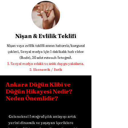
Nişan & Evlilik Teklifi
Nişan veya evlilik teklifi anının habersiz/kurgusal
çekimi, Sosyal medya için 1 dakikalık hızlı video
(Reels), 20 adet retouch fotoğraf.
Sosyal medya odaklı ve anlık duygu yakalama.
Ekonomik / Butik
Ankara Düğün Klibi ve
Düğün Hikayesi Nedir?
Neden Önemlidir?
Geleneksel fotoğrafçılık anlayışı artık
yerini dinamik ve yaşayan içeriklere