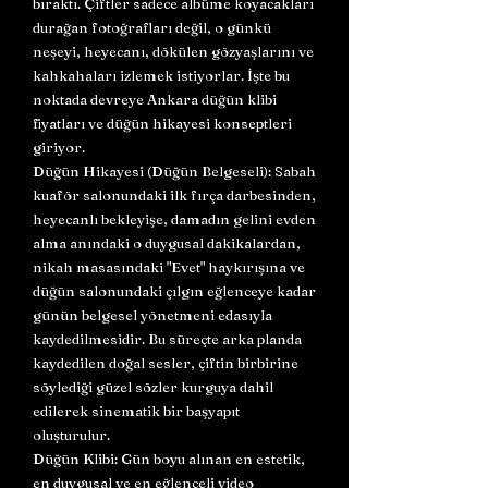
bıraktı. Çiftler sadece albüme koyacakları
durağan fotoğrafları değil, o günkü
neşeyi, heyecanı, dökülen gözyaşlarını ve
kahkahaları izlemek istiyorlar. İşte bu
noktada devreye Ankara düğün klibi
fiyatları ve düğün hikayesi konseptleri
giriyor.
Düğün Hikayesi (Düğün Belgeseli): Sabah
kuaför salonundaki ilk fırça darbesinden,
heyecanlı bekleyişe, damadın gelini evden
alma anındaki o duygusal dakikalardan,
nikah masasındaki "Evet" haykırışına ve
düğün salonundaki çılgın eğlenceye kadar
günün belgesel yönetmeni edasıyla
kaydedilmesidir. Bu süreçte arka planda
kaydedilen doğal sesler, çiftin birbirine
söylediği güzel sözler kurguya dahil
edilerek sinematik bir başyapıt
oluşturulur.
Düğün Klibi: Gün boyu alınan en estetik,
en duygusal ve en eğlenceli video