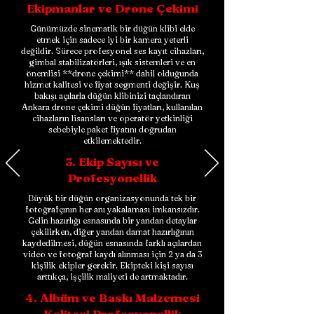
Ekipmanlar ve Drone Çekimi
Günümüzde sinematik bir düğün klibi elde
etmek için sadece iyi bir kamera yeterli
değildir. Sürece profesyonel ses kayıt cihazları,
gimbal stabilizatörleri, ışık sistemleri ve en
önemlisi **
drone çekimi
** dahil olduğunda
hizmet kalitesi ve fiyat segmenti değişir. Kuş
bakışı açılarla düğün klibinizi taçlandıran
Ankara drone çekimi düğün fiyatları
, kullanılan
cihazların lisansları ve operatör yetkinliği
sebebiyle paket fiyatını doğrudan
etkilemektedir.
3. Ekip Sayısı ve
Profesyonellik
Büyük bir düğün organizasyonunda tek bir
fotoğrafçının her anı yakalaması imkansızdır.
Gelin hazırlığı esnasında bir yandan detaylar
çekilirken, diğer yandan damat hazırlığının
kaydedilmesi, düğün esnasında farklı açılardan
video ve fotoğraf kaydı alınması için 2 ya da 3
kişilik ekipler gerekir. Ekipteki kişi sayısı
arttıkça, işçilik maliyeti de artmaktadır.
4. Albüm ve Baskı Malzemesi
Kalitesi Profesyonellik