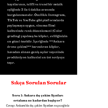
kayıtlarının, telifli ve trend bir müzik
eşliğinde 2 ila 4 dakika arasında
kurgulanmasıdır. Özellikle Instagram,
TikTok ve YouTube gibi platformlarda
paylaşmaya uygun, sinema filmi
kalitesinde renk düzenlemesi (Color
grading) yapılmış bu klipler, evliliğinizin
en güzel özetidir. İçeriğinde **Ankara
drone çekimi** barındıran klipler,
havadan alınan geniş açılar sayesinde
prodüksiyon kalitesini en üst seviyeye
taşır.
Sıkça Sorulan Sorular
Soru 1:
Ankara dış çekim fiyatları
ortalama ne kadardan başlıyor?
Cevap: Ankara'da dış çekim fiyatları seçeceğiniz