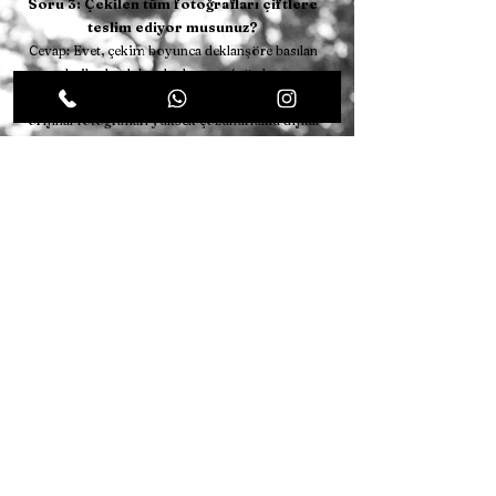
Soru 3: Çekilen tüm fotoğrafları çiftlere
teslim ediyor musunuz?
Cevap: Evet, çekim boyunca deklanşöre basılan
ve teknik olarak hatalı olmayan (göz kırpma,
netlik kaçması vb. durumlar elenerek) tüm
orijinal fotoğrafları yüksek çözünürlüklü dijital
formatta çiftlerimize teslim ediyoruz. Paket
içeriğine göre seçilen belirli sayıda fotoğrafa
ise profesyonel renk ve cilt kusurları
düzenlemesi (Retouch) uyguluyoruz.
Soru 4: Kötü hava koşullarında (Yağmur,
Fırtına) çekim iptal mi oluyor?
Cevap: Hayır, çiftlerimizi asla mağdur
etmiyoruz. Çekim günü hava durumunun
tamamen olumsuz olması durumunda, çekimi
düğün gününden önce veya sonraki uygun bir
tarihe ücretsiz olarak erteliyoruz. Alternatif
olarak, kapalı veya yarı kapalı alan konseptine
sahip Ankara dış çekim platoları seçeneğini
değerlendirerek çekimi planlanan günde de
tamamlayabiliyoruz.