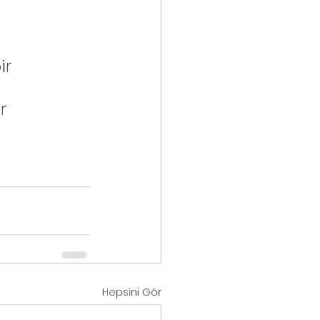
r 
r 
Hepsini Gör