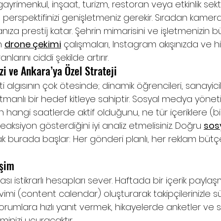
gayrimenkul, inşaat, turizm, restoran veya etkinlik se
 perspektifinizi genişletmeniz gerekir. Sıradan kamera 
nıza prestij katar. Şehrin mimarisini ve işletmenizin 
 
drone çekimi
 çalışmaları, Instagram akışınızda ve h
nlarını ciddi şekilde artırır.
zi ve Ankara’ya Özel Strateji
algısının çok ötesinde; dinamik öğrencileri, sanayicil
tmanlı bir hedef kitleye sahiptir. Sosyal medya yöneti
n hangi saatlerde aktif olduğunu, ne tür içeriklere (bilg
eaksiyon gösterdiğini iyi analiz etmelisiniz. Doğru 
sos
k burada başlar: Her gönderi planlı, her reklam bütç
eşim
ı istikrarlı hesapları sever. Haftada bir içerik paylaş
kvimi (content calendar) oluşturarak takipçilerinizle sü
 yorumlara hızlı yanıt vermek, hikayelerde anketler ve
inizi uçuracaktır.