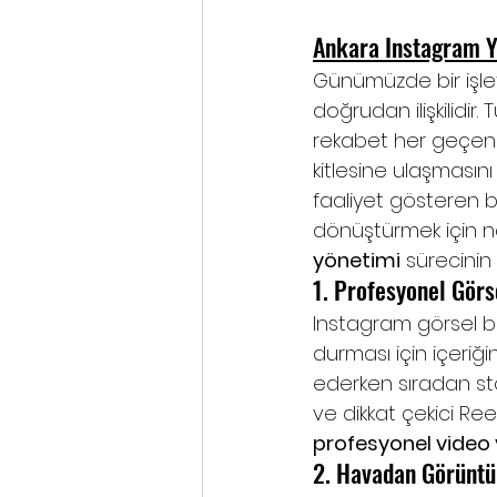
Ankara Instagram 
Günümüzde bir işle
doğrudan ilişkilidir.
rekabet her geçen g
kitlesine ulaşmasın
faaliyet gösteren bi
dönüştürmek için nası
yönetimi
 sürecinin
1. Profesyonel Gör
Instagram görsel bir
durması için içeriği
ederken sıradan sto
ve dikkat çekici Reel
profesyonel video 
2. Havadan Görüntü