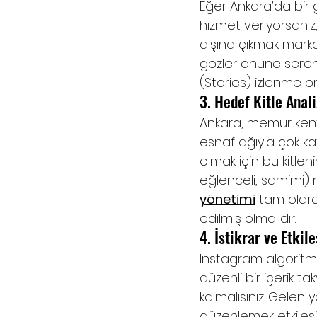
Eğer Ankara’da bir 
hizmet veriyorsanız,
dışına çıkmak marka
gözler önüne seren
(Stories) izlenme ora
3. Hedef Kitle Anali
Ankara, memur kenti 
esnaf ağıyla çok ka
olmak için bu kitleni
eğlenceli, samimi) r
yönetimi
 tam olara
edilmiş olmalıdır.
4. İstikrar ve Etkil
Instagram algoritmas
düzenli bir içerik ta
kalmalısınız. Gelen
düzenlemek etkileşim