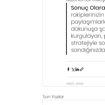
Sonuç Olara
rakipleriniz
paylaşımlarl
dokunuşa şan
kurgulayan, p
stratejiyle 
sandığınızda
Son Yazılar