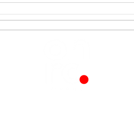
Ankar
BİZİ ARAYIN !
arkanızı güçlü bir görsel hikâyeye dönüştürmeye hazır mısını
medya ve prodüksiyon çözümleri kapsamında drone çekimi, re
raf çekimi, grafik tasarım ve sosyal medya yönetimi süreçlerini t
yönetiyoruz.