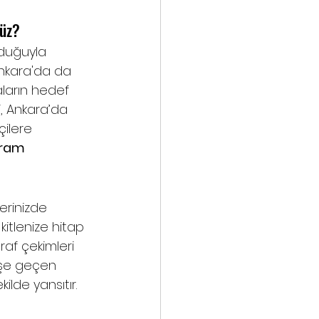
nüz?
duğuyla 
 Ankara'da da 
ların hedef 
, Ankara’da 
çilere 
ram 
erinizde 
kitlenize hitap 
af çekimleri 
lişe geçen 
ilde yansıtır.