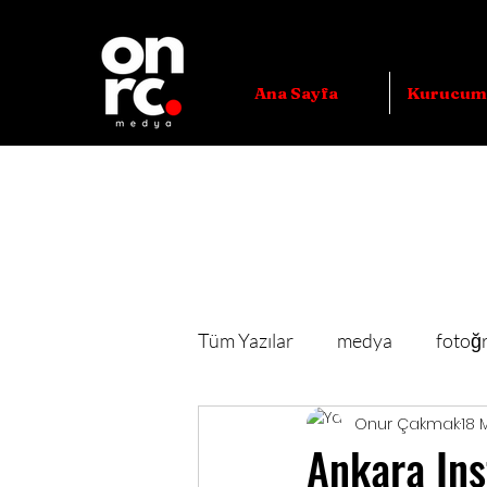
Ana Sayfa
Kurucumu
Tüm Yazılar
medya
fotoğr
Onur Çakmak
18 
dronun kullanım alanları nedir
Ankara Ins