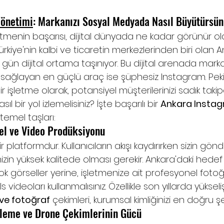
Yönetimi
: Markanızı Sosyal Medyada Nasıl Büyütürsü
tmenin başarısı, dijital dünyada ne kadar görünür ol
 Türkiye'nin kalbi ve ticaretin merkezlerinden biri olan
ün dijital ortama taşınıyor. Bu dijital arenada marka
ı sağlayan en güçlü araç ise şüphesiz Instagram. Peki
r işletme olarak, potansiyel müşterilerinizi sadık takip
l bir yol izlemelisiniz? İşte başarılı bir 
Ankara Instag
 temel taşları:
sel ve Video Prodüksiyonu
 platformdur. Kullanıcıların akışı kaydırırken sizin gönd
nizin yüksek kalitede olması gerekir. Ankara'daki hedef 
k görseller yerine, işletmenize ait profesyonel fotoğr
s videoları kullanmalısınız. Özellikle son yıllarda yükse
ve fotoğraf
 çekimleri, kurumsal kimliğinizi en doğru şek
leme ve Drone Çekimlerinin Gücü