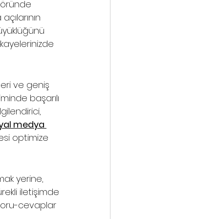
ktöründe 
açılarının 
büyüklüğünü 
ikayelerinizde 
eri ve geniş 
minde başarılı 
ilendirici, 
yal medya 
esi optimize 
mak yerine, 
rekli iletişimde 
 soru-cevaplar 